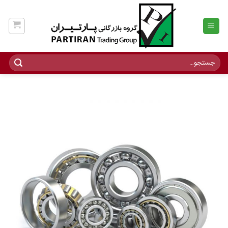
Ski
t
conten
جستجو
برای: