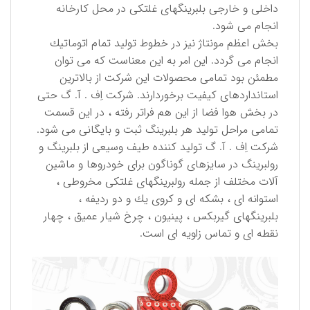
داخلی و خارجی بلبرینگهای غلتكی در محل كارخانه
انجام می شود.
بخش اعظم مونتاژ نیز در خطوط تولید تمام اتوماتیك
انجام می گردد. این امر به این معناست كه می توان
مطمئن بود تمامی محصولات این شركت از بالاترین
استانداردهای كیفیت برخوردارند. شركت اِف . آ. گ حتی
در بخش هوا فضا از این هم فراتر رفته ، در این قسمت
تمامی مراحل تولید هر بلبرینگ ثبت و بایگانی می شود.
شركت اِف . آ. گ تولید كننده طیف وسیعی از بلبرینگ و
رولبرینگ در سایزهای گوناگون برای خودروها و ماشین
آلات مختلف از جمله رولبرینگهای غلتكی مخروطی ،
استوانه ای ، بشكه ای و كروی یك و دو ردیفه ،
بلبرینگهای گیربكس ، پینیون ، چرخ شیار عمیق ، چهار
نقطه ای و تماس زاویه ای است.