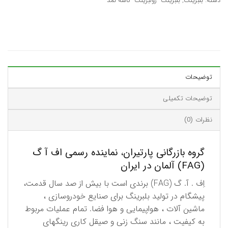
دسته:
بلبرینگ
,
بلبرینگ- رولبرینگ- کاسه نمد
توضیحات
توضیحات تکمیلی
نظرات (0)
گروه بازرگانی پارتیران، نماینده رسمی اف آ گ
(FAG) آلمان در ایران
اِف . آ. گ (FAG) برندی است با بیش از صد سال قدمت،
پیشگام در تولید بلبرینگ برای صنایع خودروسازی ،
ماشین آلات ، هواپیمایی و هوا فضا. تمام عملیات مربوط
به كیفیت ، مانند سنگ زنی و صیقل كاری رینگهای