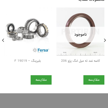
ناموجود
كاسه نمد ته ميل لنگ پژو 206
بلبرینگ – F 19019
مقایسه
مقایسه