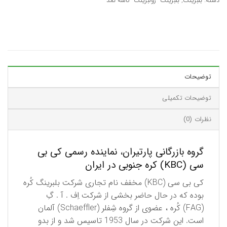
دسته:
بلبرینگ
,
بلبرینگ- رولبرینگ- کاسه نمد
توضیحات
توضیحات تکمیلی
نظرات (0)
گروه بازرگانی پارتیران، نماینده رسمی کی بی
سی (KBC) کره جنوبی در ایران
كی بی سی (KBC) مخفف نام تجاری شركت بلبرینگ كُره
بوده كه در حال حاضر بخشی از شركت اِف . آ . گِ
(FAG) كُره ، عضوی از گروه شِفلر (Schaeffler) آلمان
است. این شركت در سال 1953 تاسیس شد و از بدو