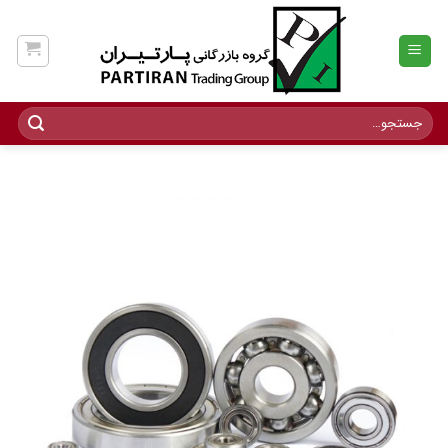
Ski
t
conten
جستجو
برای: