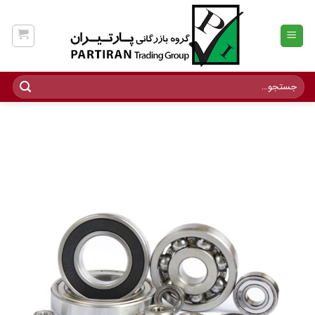
Ski
t
conten
جستجو
برای: