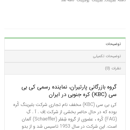
دسته:
بلبرینگ
,
بلبرینگ- رولبرینگ- کاسه نمد
توضیحات
توضیحات تکمیلی
نظرات (0)
گروه بازرگانی پارتیران، نماینده رسمی کی بی
سی (KBC) کره جنوبی در ایران
كی بی سی (KBC) مخفف نام تجاری شركت بلبرینگ كُره
بوده كه در حال حاضر بخشی از شركت اِف . آ . گِ
(FAG) كُره ، عضوی از گروه شِفلر (Schaeffler) آلمان
است. این شركت در سال 1953 تاسیس شد و از بدو