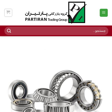
Ski
t
conten
جستجو
برای: