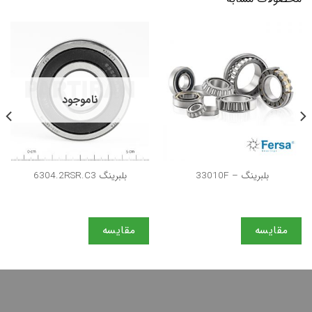
ناموجود
بلبرینگ – 33010F
بلبرینگ 6304.2RSR.C3
مقایسه
مقایسه