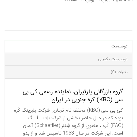
دسته:
بلبرینگ
,
بلبرینگ- رولبرینگ- کاسه نمد
توضیحات
توضیحات تکمیلی
نظرات (0)
گروه بازرگانی پارتیران، نماینده رسمی کی بی
سی (KBC) کره جنوبی در ایران
كی بی سی (KBC) مخفف نام تجاری شركت بلبرینگ كُره
بوده كه در حال حاضر بخشی از شركت اِف . آ . گِ
(FAG) كُره ، عضوی از گروه شِفلر (Schaeffler) آلمان
است. این شركت در سال 1953 تاسیس شد و از بدو