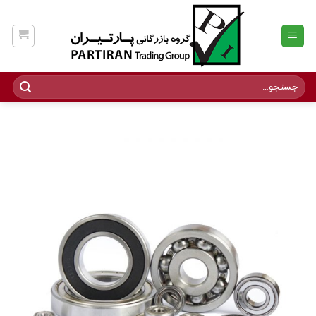
Ski
t
conten
جستجو
برای: