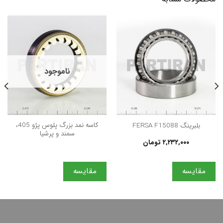
ناموجود
كاسه نمد بزرگ پلوس پژو 405،
بلبرینگ FERSA F15088
سمند و پرشيا
۲,۲۳۲,۰۰۰
تومان
مقایسه
مقایسه