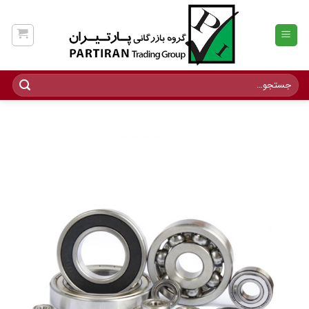
Ski
t
conten
جستجو
برای: