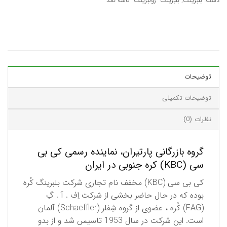
دسته:
بلبرینگ
,
بلبرینگ- رولبرینگ- کاسه نمد
توضیحات
توضیحات تکمیلی
نظرات (0)
گروه بازرگانی پارتیران، نماینده رسمی کی بی
سی (KBC) کره جنوبی در ایران
كی بی سی (KBC) مخفف نام تجاری شركت بلبرینگ كُره
بوده كه در حال حاضر بخشی از شركت اِف . آ . گِ
(FAG) كُره ، عضوی از گروه شِفلر (Schaeffler) آلمان
است. این شركت در سال 1953 تاسیس شد و از بدو