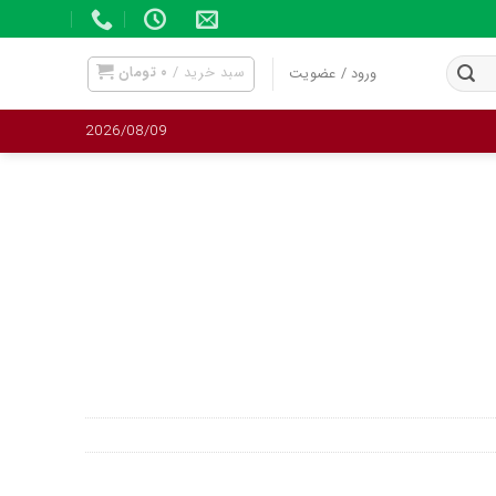
سبد خرید /
۰
تومان
ورود / عضویت
2026/08/09