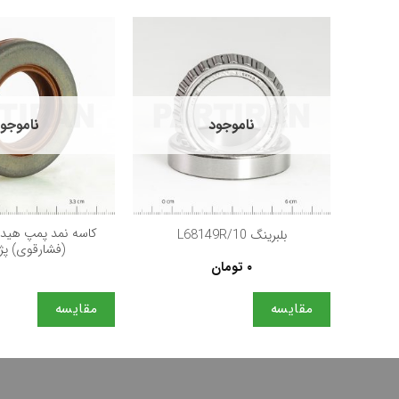
ناموجود
ناموجو
+
كاسه نمد پمپ هیدر
بلبرینگ L68149R/10
(فشارقوی) پژو 6
۰
تومان
مقایسه
مقایسه