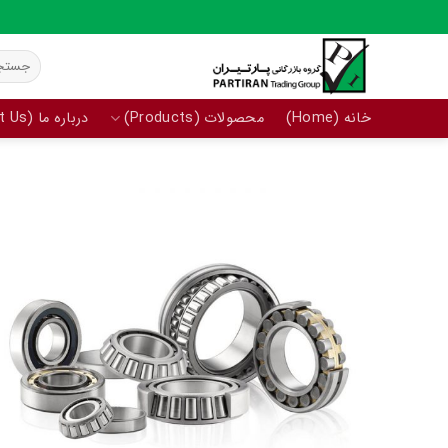
Ski
t
جستجو
conten
برای:
خانه (Home)
محصولات (Products)
درباره ما (About Us)