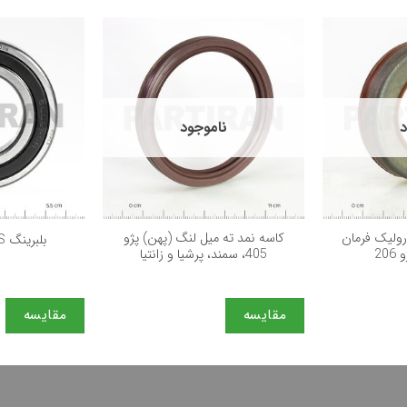
د
ناموجود
+
+
ولیک فرمان
كاسه نمد ته ميل لنگ (پهن) پژو
بلبرینگ FAG 6006.2RS
20
405، سمند، پرشيا و زانتيا
مقایسه
مقایسه