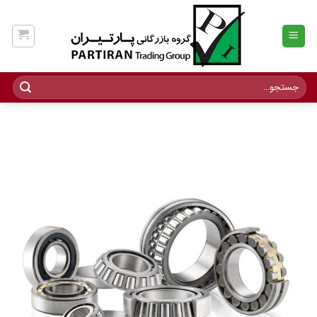
Ski
t
conten
جستجو
برای: