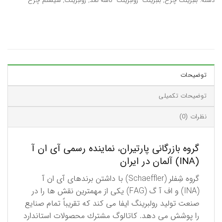
دسته:
بلبرینگ چرخ
,
بلبرینگ- رولبرینگ- کاسه نمد
,
رولبرینگ
,
سیستم چرخ
توضیحات
توضیحات تکمیلی
نظرات (0)
گروه بازرگانی پارتیران، نماینده رسمی آی ان آ
(INA) آلمان در ایران
گروه شِفلر (Schaeffler) با داشتن برندهای آی ان آ
(INA) و اف آ گ (FAG) یكی از مهمترین نقش ها را در
صنعت تولید رولبرینگ ایفا می کند كه تقریباً تمام صنایع
را پوشش می دهد. كاتالوگ مشترك محصولات استاندارد