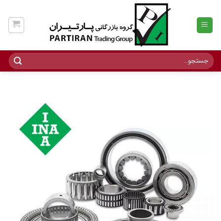
Ski
t
conten
جستجو
برای: