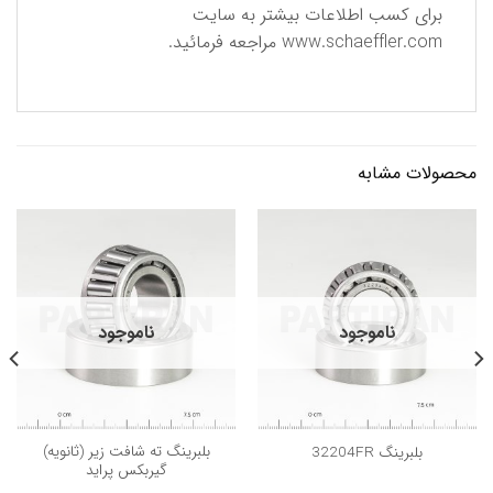
برای كسب اطلاعات بیشتر به سایت
www.schaeffler.com
مراجعه فرمائید.
محصولات مشابه
ناموجود
ناموجود
بلبرینگ ته شافت زیر (ثانویه)
بلبرینگ 32204FR
گیربکس پراید