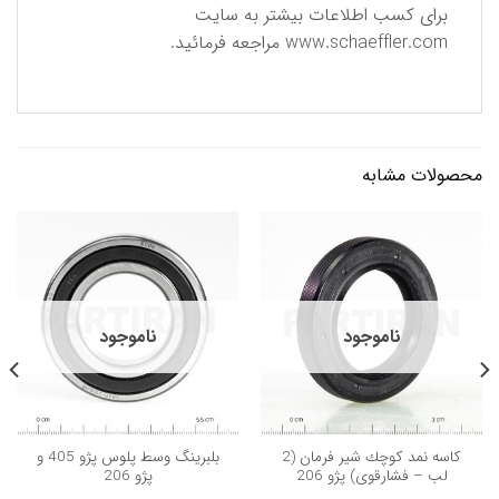
برای كسب اطلاعات بیشتر به سایت
www.schaeffler.com
مراجعه فرمائید.
محصولات مشابه
ناموجود
ناموجود
كاسه نمد كوچك شیر فرمان (2
بلبرینگ وسط پلوس پژو 405 و
لب – فشارقوی) پژو 206
پژو 206