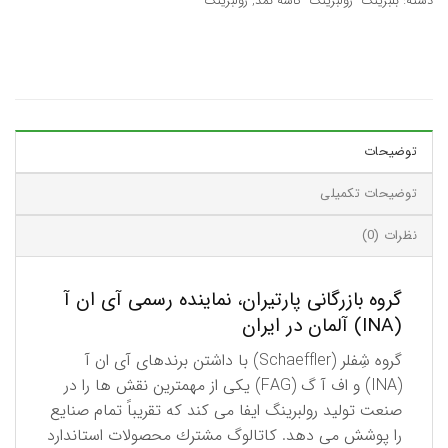
دسته:
بلبرینگ- رولبرینگ- کاسه نمد
,
رولبرینگ
توضیحات
توضیحات تکمیلی
نظرات (0)
گروه بازرگانی پارتیران، نماینده رسمی آی ان آ
(INA) آلمان در ایران
گروه شِفلر (Schaeffler) با داشتن برندهای آی ان آ
(INA) و اف آ گ (FAG) یكی از مهمترین نقش ها را در
صنعت تولید رولبرینگ ایفا می کند كه تقریباً تمام صنایع
را پوشش می دهد. كاتالوگ مشترك محصولات استاندارد