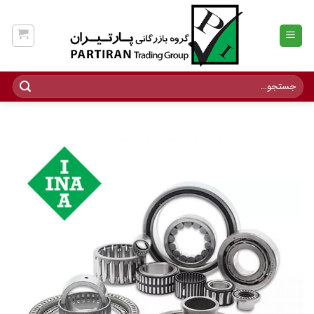
Ski
t
conten
جستجو
برای: