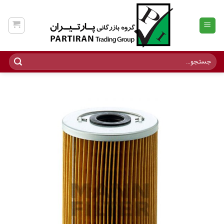
Ski
t
conten
جستجو
برای: