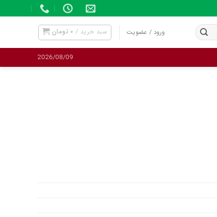
سبد خرید /
۰
تومان
ورود / عضویت
2026/08/09