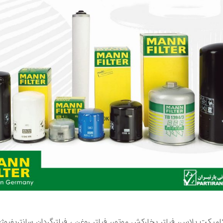
کامپکت پلاس، فیلتر بخارکش موتور، فیلتر روغن ، فیلترگردان سانتریفیو