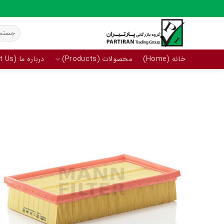
Ski
t
جستجو
conten
برای:
خانه (Home)
محصولات (Products)
درباره ما (About Us)