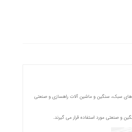
 از 6 هزار و 500 نوع فیلتر مختلف از جمله فیلتر هوا سواری برای 77 هزار و 200 مدل خودروهای سبک، سنگین و ماشین آلات راهسازی و صنعتی