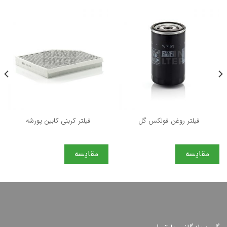
فیلتر روغن فولكس گل
فیلتر كربنی كابین پورشه
مقایسه
مقایسه