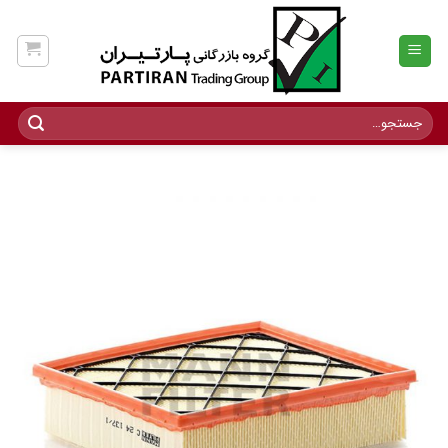
Ski
t
conten
جستجو
برای: