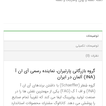
دسته:
تسمه و پولی
,
واشرجات و تسمه
توضیحات
توضیحات تکمیلی
نظرات (0)
گروه بازرگانی پارتیران، نماینده رسمی آی ان آ
(INA) آلمان در ایران
گروه شِفلر (Schaeffler) با داشتن برندهای آی ان آ
(INA) و اف آ گ (FAG) یكی از مهمترین نقش ها را در
صنعت تولید رولبرینگ ایفا می کند كه تقریباً تمام صنایع
را پوشش می دهد. كاتالوگ مشترك محصولات استاندارد