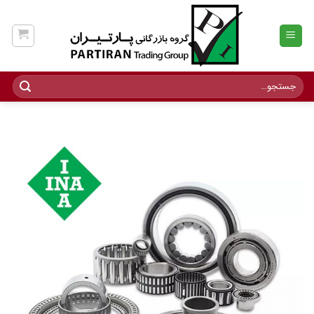
Ski
t
conten
جستجو
برای: