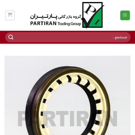
Ski
t
conten
جستجو
برای: