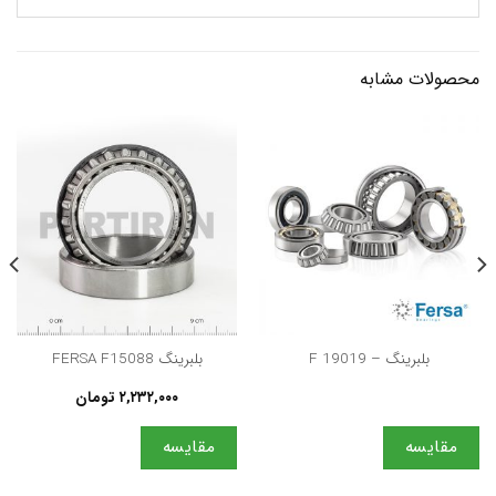
محصولات مشابه
بلبرینگ – F 19019
بلبرینگ FERSA F15088
۲,۲۳۲,۰۰۰
تومان
مقایسه
مقایسه