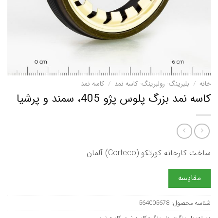
خانه
/
بلبرینگ- رولبرینگ- کاسه نمد
/
کاسه نمد
كاسه نمد بزرگ پلوس پژو 405، سمند و پرشيا
ساخت کارخانه کورتکو (Corteco) آلمان
مقایسه
شناسه محصول:
564005678