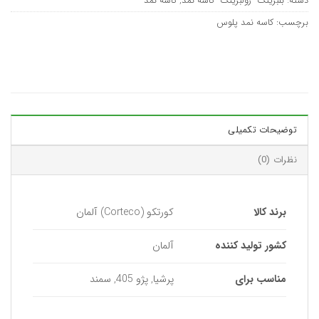
دسته:
بلبرینگ- رولبرینگ- کاسه نمد
,
کاسه نمد
برچسب:
کاسه نمد پلوس
توضیحات تکمیلی
نظرات (0)
برند کالا
کورتکو (Corteco) آلمان
کشور تولید کننده
آلمان
مناسب برای
پرشیا, پژو 405, سمند