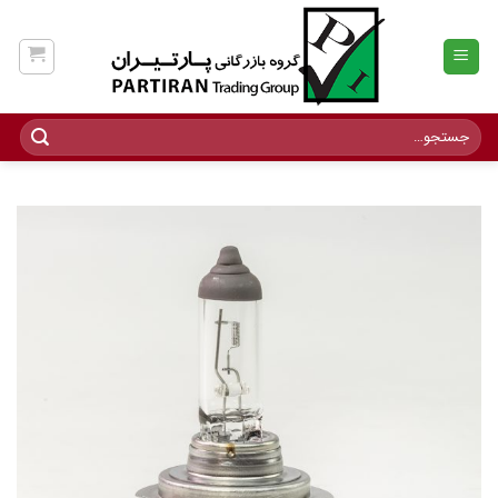
Ski
t
conten
جستجو
برای: