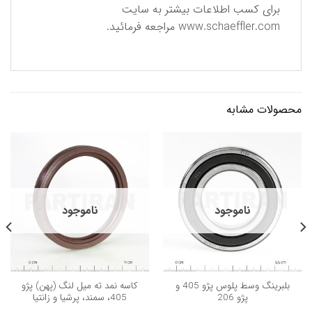
برای كسب اطلاعات بیشتر به سایت
www.schaeffler.com
مراجعه فرمائید.
محصولات مشابه
ناموجود
ناموجود
بلبرینگ وسط پلوس پژو 405 و
كاسه نمد ته ميل لنگ (پهن) پژو
پژو 206
405، سمند، پرشيا و زانتيا