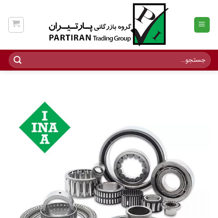
Ski
t
conten
جستجو
برای: