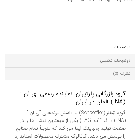
دسته:
بلبرینگ- رولبرینگ- کاسه نمد
,
رولبرینگ
توضیحات
توضیحات تکمیلی
نظرات (0)
گروه بازرگانی پارتیران، نماینده رسمی آی ان آ
(INA) آلمان در ایران
گروه شِفلر (Schaeffler) با داشتن برندهای آی ان آ
(INA) و اف آ گ (FAG) یكی از مهمترین نقش ها را در
صنعت تولید رولبرینگ ایفا می کند كه تقریباً تمام صنایع
را پوشش می دهد. كاتالوگ مشترك محصولات استاندارد